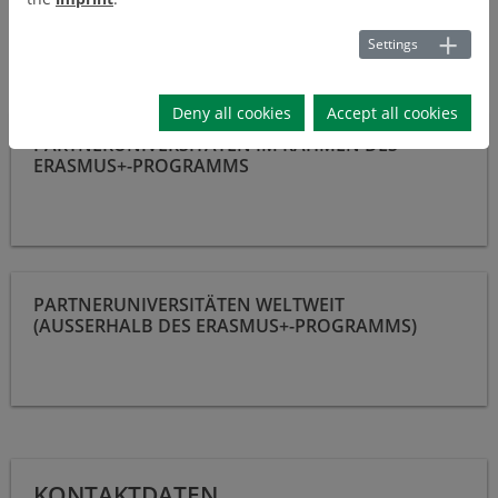
Settings
Deny all cookies
Accept all cookies
https://www.izc.tu-clausthal.de/wege-ins-
PARTNERUNIVERSITÄTEN IM RAHMEN DES
ausland/partneruniversitaeten/erasmus
ERASMUS+-PROGRAMMS
https://www.izc.tu-clausthal.de/wege-ins-
PARTNERUNIVERSITÄTEN WELTWEIT
ausland/partneruniversitaeten/weltweit
(AUSSERHALB DES ERASMUS+-PROGRAMMS)
KONTAKTDATEN