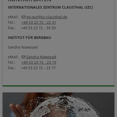
INTERNATIONALES ZENTRUM CLAUSTHAL (IZC)
eMail:
go-out
@
tu-clausthal
.
de
Tel.:
+49 53 23 72 - 22 31
Fax.: +49 53 23 72 - 39 39
INSTITUT FÜR BERGBAU
Sandra Nowosad
eMail:
Sandra Nowosad
Tel.:
+49 53 23 72 - 23 19
Fax.: +49 53 23 72 - 23 77
https://www.izc.tu-clausthal.de/wege-ins-ausland