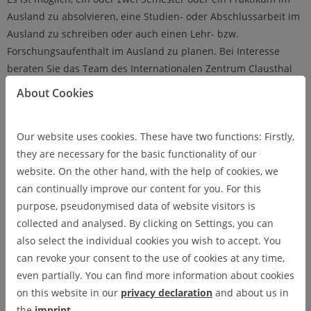
Ausland zu absolvieren, eine Studien- oder Abschlussarbeit im
Ausland zu schreiben oder auch einen Lehr- bzw.
Forschungsaufenthalt im Ausland zu planen. Bei Interesse
beraten Sie das Team des Internationalen Zentrum Clausthal
(IZC) gerne über die vielfältigen Möglichkeiten, Ihren Aufenthalt
About Cookies
zu organisieren.
Übersicht der Partneruniversitäten der TU
Our website uses cookies. These have two functions: Firstly,
Clausthal mit einem Studienangebot im
they are necessary for the basic functionality of our
Bereich Bergbau
website. On the other hand, with the help of cookies, we
can continually improve our content for you. For this
purpose, pseudonymised data of website visitors is
collected and analysed. By clicking on Settings, you can
also select the individual cookies you wish to accept. You
can revoke your consent to the use of cookies at any time,
even partially. You can find more information about cookies
on this website in our
privacy declaration
and about us in
the
imprint
.