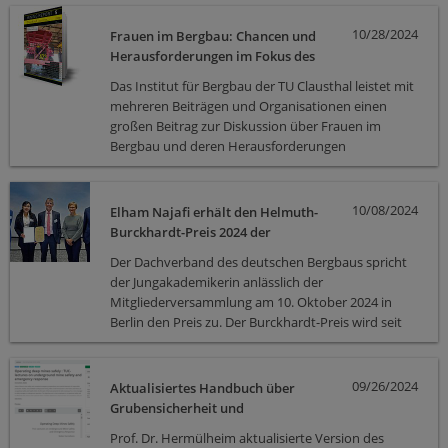
10/28/2024
Frauen im Bergbau: Chancen und
Herausforderungen im Fokus des
Glückauf Mining Reports
Das Institut für Bergbau der TU Clausthal leistet mit
mehreren Beiträgen und Organisationen einen
großen Beitrag zur Diskussion über Frauen im
Bergbau und deren Herausforderungen
10/08/2024
Elham Najafi erhält den Helmuth-
Burckhardt-Preis 2024 der
Vereinigung Rohstoffe und Bergbau
Der Dachverband des deutschen Bergbaus spricht
(VRB)
der Jungakademikerin anlässlich der
Mit­gliederversammlung am 10. Oktober 2024 in
Berlin den Preis zu. Der Burckhardt-Preis wird seit
1971 jährlich für hervorragende Examensleistungen
im Rahmen der Masterprüfung in der
Studien­richtung Rohstoffingenieurwesen oder der
09/26/2024
Aktualisiertes Handbuch über
Großen Staatsprüfung verliehen
Grubensicherheit und
Grubenrettungswesen veröffentlicht
Prof. Dr. Hermülheim aktualisierte Version des