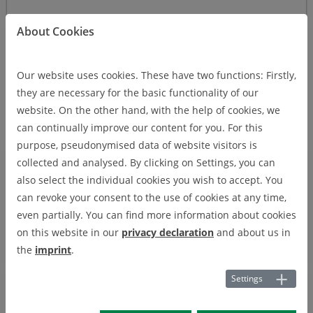
About Cookies
01/20/2025
Die Zukunft des Bergbaus erforschen:
Die Australienreise von Frau
Our website uses cookies. These have two functions: Firstly,
Nowosad
Frau Nowosad vom Department of Mining,
they are necessary for the basic functionality of our
Underground Mining, hat sich im vergangenen Jahr
website. On the other hand, with the help of cookies, we
auf eine faszinierende Reise nach Australien
begeben und ist vor genau zwei Monaten nach
can continually improve our content for you. For this
Clausthal zurückgekehrt.
purpose, pseudonymised data of website visitors is
collected and analysed. By clicking on Settings, you can
01/10/2025
Vertiefung der Kooperation mit der
also select the individual cookies you wish to accept. You
D. Serikbayev East Kazakhstan
can revoke your consent to the use of cookies at any time,
Technical University
Der Besuch einer Delegation und die
even partially. You can find more information about cookies
Unterzeichnung eines Kooperationsvertrags
on this website in our
privacy declaration
and about us in
fördern den Austausch in der Bergbauforschung
und -bildung.
the
imprint
.
Settings
12/24/2024
Ein Frohes Weihnachtsfest und einen
guten Start in das Neue Jahr!