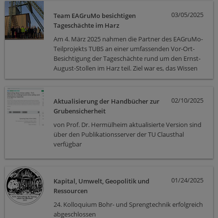
03/05/2025
Team EAGruMo besichtigen
Tageschächte im Harz
Am 4. März 2025 nahmen die Partner des EAGruMo-
Teilprojekts TUBS an einer umfassenden Vor-Ort-
Besichtigung der Tageschächte rund um den Ernst-
August-Stollen im Harz teil. Ziel war es, das Wissen
über verwahrte Tagesschächte zu vertiefen und
deren Einfluss auf das Forschungsvorhaben der
TUBS zu überprüfen.
02/10/2025
Aktualisierung der Handbücher zur
Grubensicherheit
von Prof. Dr. Hermülheim aktualisierte Version sind
über den Publikationsserver der TU Clausthal
verfügbar
01/24/2025
Kapital, Umwelt, Geopolitik und
Ressourcen
24. Kolloquium Bohr- und Sprengtechnik erfolgreich
abgeschlossen