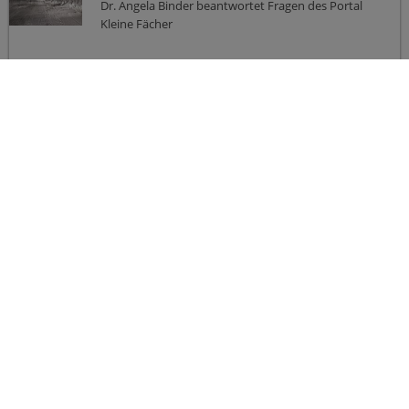
Dr. Angela Binder beantwortet Fragen des Portal
Kleine Fächer
09/06/2024
Kompendium zur Erstellung von
Abschlussarbeit veröffentlicht
Leitfaden für Studierenden, Betreuer:innen und
Gutachter:innen ist über den Publiktationsserver
verfügbar (Link im Text)
09/06/2024
TUC nimmt an der "International
Future Mining Conference 2024" teil
Prof. Oliver Langefeld und Frau Nowosad nahmen
mit drei Vorträgen und einer Podiumsmoderation
an der Future Mining 2024 Konferenz in Sydney,
Australien teil.
1
2
3
4
5
6
7
8
9
10
Next