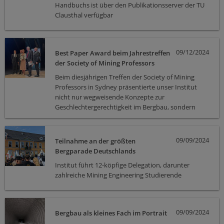
Handbuchs ist über den Publikationsserver der TU
Clausthal verfügbar
09/12/2024
Best Paper Award beim Jahrestreffen
der Society of Mining Professors
Beim diesjährigen Treffen der Society of Mining
Professors in Sydney präsentierte unser Institut
nicht nur wegweisende Konzepte zur
Geschlechtergerechtigkeit im Bergbau, sondern
erhielt auch eine besondere Auszeichnung: den
Bruce Hebblewhite Award für den besten
wissenschaftlichen Beitrag zum Thema "Water
09/09/2024
Teilnahme an der größten
Management for Future Mining Engineers".
Bergparade Deutschlands
Institut führt 12-köpfige Delegation, darunter
zahlreiche Mining Engineering Studierende
09/09/2024
Bergbau als kleines Fach im Portrait