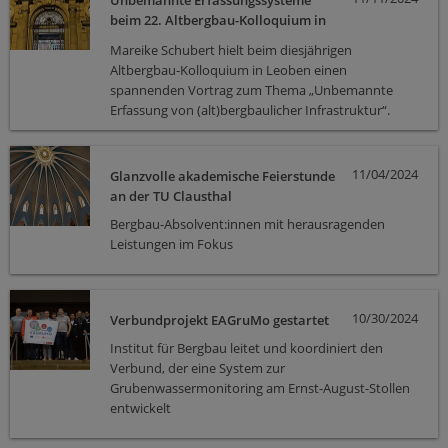
Unbemannte Erfassungssysteme
Potenzial in der Bergbautechnik unter Beweis stellt.
Partnerschaften fördern, treibt uns der Geist der
beim 22. Altbergbau-Kolloquium in
Zusammenarbeit zu neuen Höhen in der
Leoben
Mareike Schubert hielt beim diesjährigen
Technologie- und Bergbauinnovation.…
Altbergbau-Kolloquium in Leoben einen
spannenden Vortrag zum Thema „Unbemannte
Erfassung von (alt)bergbaulicher Infrastruktur“.
Zudem moderierte Prof. Dr.-Ing. Oliver Langefeld
eine der Sessions und kündigte das 23. Altbergbau-
Kolloquium, das im kommenden Jahr in Goslar
11/04/2024
Glanzvolle akademische Feierstunde
stattfinden wird, an.
an der TU Clausthal
Bergbau-Absolvent:innen mit herausragenden
Leistungen im Fokus
10/30/2024
Verbundprojekt EAGruMo gestartet
Institut für Bergbau leitet und koordiniert den
Verbund, der eine System zur
Grubenwassermonitoring am Ernst-August-Stollen
entwickelt