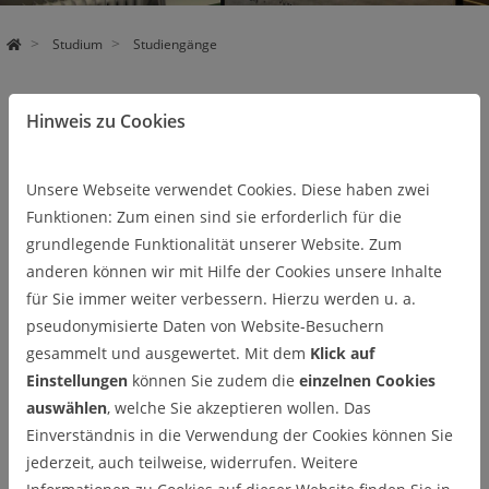
Studium
Studiengänge
Studiengänge
Hinweis zu Cookies
Dem Bedarf nach Rohstoffen und Energie Rechnung zu tragen,
bietet die TU Clausthal in dem Bereich Energie und Rohstoffe
Unsere Webseite verwendet Cookies. Diese haben zwei
vier
Bachelor- und sechs Masterstudiengänge an. Das Konzept
Funktionen: Zum einen sind sie erforderlich für die
des interdisziplinär angelegten Studiums orientiert sich am
grundlegende Funktionalität unserer Website. Zum
Leitbild der Technischen Universität Clausthal und sieht die
anderen können wir mit Hilfe der Cookies unsere Inhalte
Integration verschiedener Wissensbereiche vor. Orientiert an
für Sie immer weiter verbessern. Hierzu werden u. a.
den Strukturen der zugehörigen Industrie, zuständiger
pseudonymisierte Daten von Website-Besuchern
Behörden und dem Spektrum der Dienstleistungen wird das
gesammelt und ausgewertet. Mit dem
Klick auf
Studium in Anlehnung an die Vereinheitlichung der
Einstellungen
können Sie zudem die
einzelnen Cookies
europäischen Hochschulabschlüsse mit den Abschlüssen
auswählen
, welche Sie akzeptieren wollen. Das
Bachelor und Master of Science angeboten.
Einverständnis in die Verwendung der Cookies können Sie
jederzeit, auch teilweise, widerrufen. Weitere
Der Bachelorstudiengang Energie und Rohstoffe und